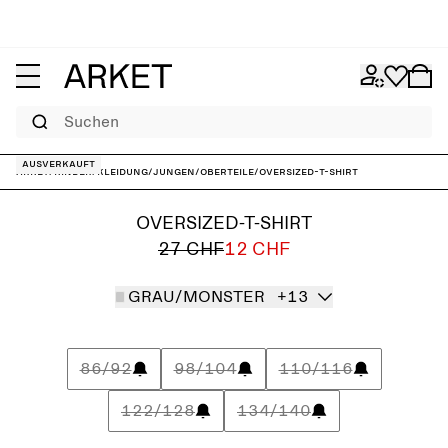
Suchen
Ausverkauft
ARKET
/
Kinder
/
Kleidung
/
Jungen
/
Oberteile
/
Oversized-T-Shirt
OVERSIZED-T-SHIRT
27 CHF
12 CHF
GRAU/MONSTER
+13
86/92
98/104
110/116
122/128
134/140