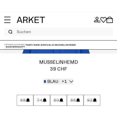
Suchen
ARKET
/
Kinder
/
Baby
/
New arrivals
/
Musselinhemd
Ausverkauft
MUSSELINHEMD
39 CHF
BLAU
+1
68
74
80
86
92