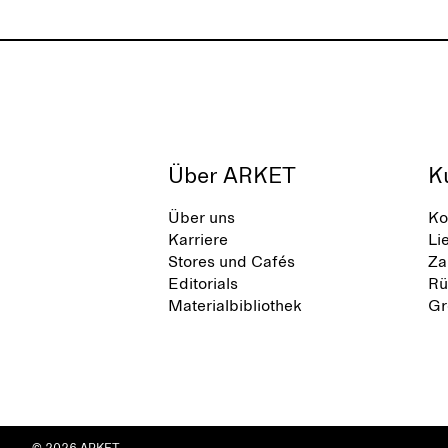
Über ARKET
K
Über uns
Ko
Karriere
Li
Stores und Cafés
Za
Editorials
Rü
Materialbibliothek
Gr