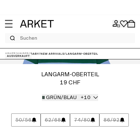
Suchen
ARKET
/
Kinder
/
Baby
/
New arrivals
/
Langarm-Oberteil
Ausverkauft
LANGARM-OBERTEIL
19 CHF
GRÜN/BLAU
+10
50/56
62/68
74/80
86/92