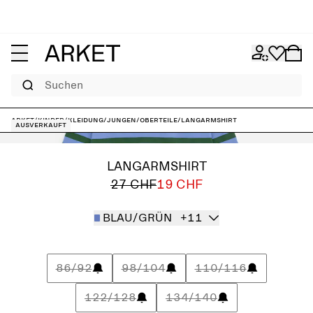
Suchen
ARKET
/
Kinder
/
Kleidung
/
Jungen
/
Oberteile
/
Langarmshirt
Ausverkauft
LANGARMSHIRT
27 CHF
19 CHF
BLAU/GRÜN
+11
86/92
98/104
110/116
122/128
134/140