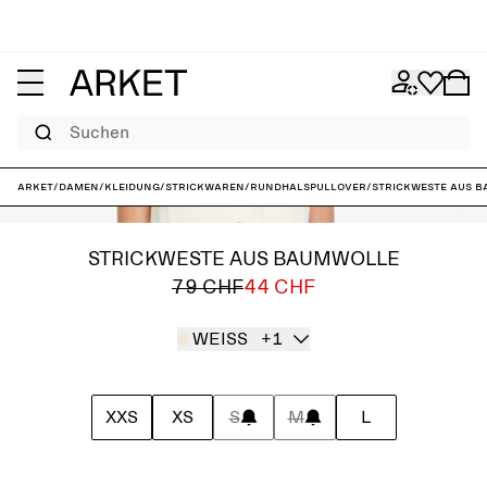
Suchen
ARKET
/
Damen
/
Kleidung
/
Strickwaren
/
Rundhalspullover
/
Strickweste aus 
STRICKWESTE AUS BAUMWOLLE
79 CHF
44 CHF
WEISS
+1
XXS
XS
S
M
L