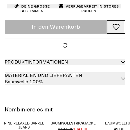
Deine Größe
Verfügbarkeit in Stores
bestimmen
prüfen
In den Warenkorb
PRODUKTINFORMATIONEN
MATERIALIEN UND LIEFERANTEN
Baumwolle 100%
Kombiniere es mit
PINE RELAXED BARREL
BAUMWOLLSTRICKJACKE
BAUMWOLLT
JEANS
149 CHF
104 CHF
49 CHF