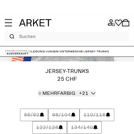
Suchen
ARKET
/
Kinder
/
Kleidung
/
Jungen
/
Unterwäsche
/
Jersey-Trunks
Ausverkauft
JERSEY-TRUNKS
25 CHF
MEHRFARBIG
+21
86/92
98/104
110/116
122/128
134/140