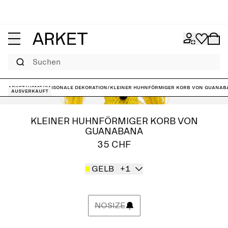
Suchen
ARKET
/
Home
/
Saisonale Dekoration
/
Kleiner huhnförmiger Korb von Guanab
Ausverkauft
KLEINER HUHNFÖRMIGER KORB VON
GUANABANA
35 CHF
GELB
+1
NOSIZE