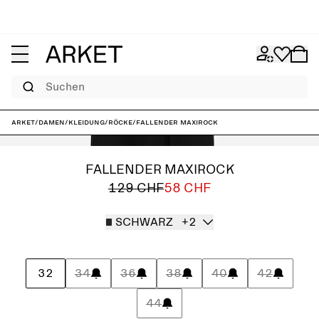
Suchen
ARKET
/
Damen
/
Kleidung
/
Röcke
/
Fallender Maxirock
FALLENDER MAXIROCK
129 CHF
58 CHF
SCHWARZ
+2
32
34
36
38
40
42
44