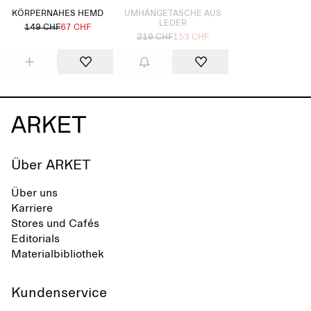
KÖRPERNAHES HEMD
UMHÄNGETASCHE AUS
LEDER
149 CHF
67 CHF
219 CHF
153 CHF
Über ARKET
Über uns
Karriere
Stores und Cafés
Editorials
Materialbibliothek
Kundenservice