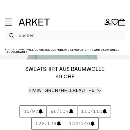
Suchen
ARKET
/
Kinder
/
Kleidung
/
Jungen
/
Oberteile
/
Sweatshirt aus Baumwolle
Ausverkauft
SWEATSHIRT AUS BAUMWOLLE
49 CHF
MINTGRÜN/HELLBLAU
+6
86/92
98/104
110/116
122/128
134/140