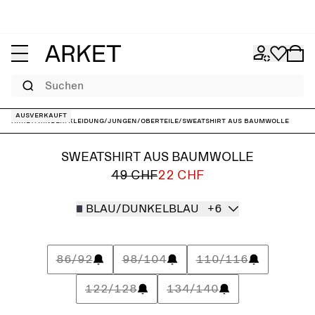
Suchen
Ausverkauft
ARKET
/
Kinder
/
Kleidung
/
Jungen
/
Oberteile
/
Sweatshirt aus Baumwolle
SWEATSHIRT AUS BAUMWOLLE
49 CHF
22 CHF
BLAU/DUNKELBLAU
+6
86/92
98/104
110/116
122/128
134/140