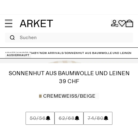
Suchen
ARKET
/
Kinder
/
Baby
/
New arrivals
/
Sonnenhut aus Baumwolle und Leinen
Ausverkauft
SONNENHUT AUS BAUMWOLLE UND LEINEN
39 CHF
CREMEWEISS/BEIGE
50/56
62/68
74/80