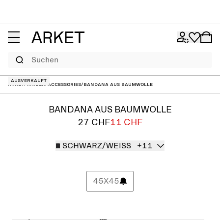
Suchen
Ausverkauft
ARKET
/
Kinder
/
Accessories
/
Bandana aus Baumwolle
BANDANA AUS BAUMWOLLE
27 CHF
11 CHF
SCHWARZ/WEISS
+11
45X45