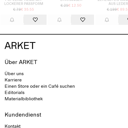
POPELINE-HEMD MIT
OHRHÄNGER
ZEHENSTEG-SAN
LOCKERER PASSFORM
AUS LEDE
€ 25
€ 12.50
€ 79
€ 35.55
€ 199
€ 89.
Über ARKET
Über uns
Karriere
Einen Store oder ein Café suchen
Editorials
Materialbibliothek
Kundendienst
Kontakt