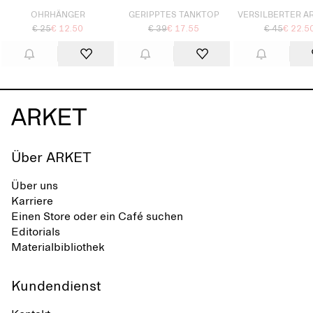
OHRHÄNGER
GERIPPTES TANKTOP
VERSILBERTER A
€ 25
€ 12.50
€ 39
€ 17.55
€ 45
€ 22.5
Über ARKET
Über uns
Karriere
Einen Store oder ein Café suchen
Editorials
Materialbibliothek
Kundendienst