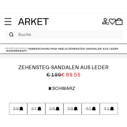
Suche
ARKET
/
Damen
/
Damenschuhe
/
High Heels
/
Zehensteg-Sandalen aus Leder
Ausverkauft
ZEHENSTEG-SANDALEN AUS LEDER
€ 199
€ 89.55
SCHWARZ
36
37
38
39
40
41