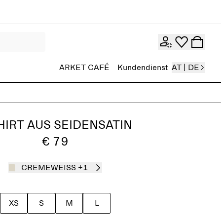
ARKET CAFÉ
Kundendienst
AT | DE
HIRT AUS SEIDENSATIN
€ 79
CREMEWEISS
+1
XS
S
M
L