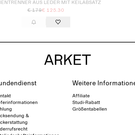
ENTRENNER AUS LEDER MIT KEILABSATZ
€ 179
€ 125.30
undendienst
Weitere Information
ntakt
Affiliate
eferinformationen
Studi-Rabatt
hlung
Größentabellen
cksendung &
ckerstattung
derrufsrecht