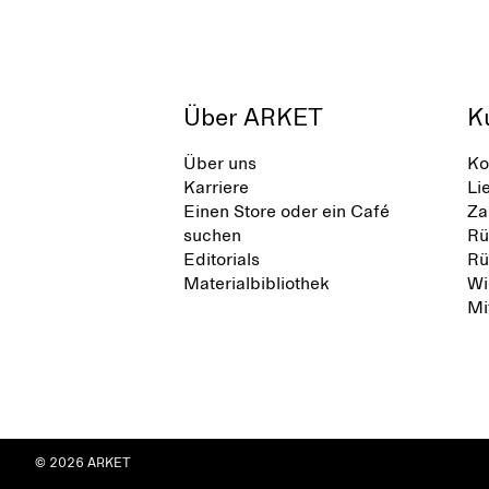
Über ARKET
K
Über uns
Ko
Karriere
Li
Einen Store oder ein Café
Za
suchen
Rü
Editorials
Rü
Materialbibliothek
Wi
Mi
© 2026 ARKET