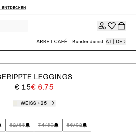
 entdecken
ARKET CAFÉ
Kundendienst
AT | DE
GERIPPTE LEGGINGS
€ 15
€ 6.75
WEISS
+25
62/68
74/80
86/92