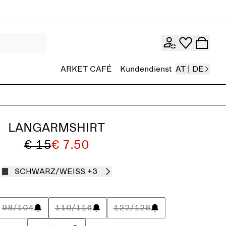
ARKET CAFÉ
Kundendienst
AT | DE
LANGARMSHIRT
€ 15
€ 7.50
SCHWARZ/WEISS
+3
98/104
110/116
122/128