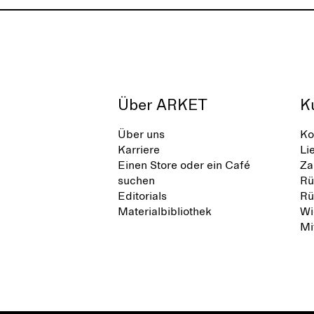
Über ARKET
K
Über uns
Ko
Karriere
Li
Einen Store oder ein Café
Za
suchen
Rü
Editorials
Rü
Materialbibliothek
Wi
Mi