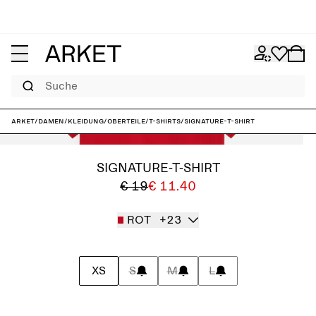
Suche
ARKET
/
Damen
/
Kleidung
/
Oberteile
/
T-Shirts
/
Signature-T-Shirt
SIGNATURE-T-SHIRT
€ 19
€ 11.40
ROT
+23
XS
S
M
L