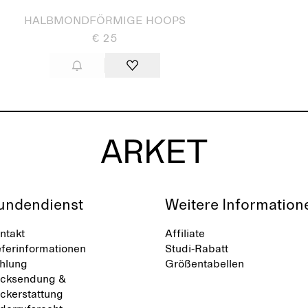
HALBMONDFÖRMIGE HOOPS
€ 25
undendienst
Weitere Information
ntakt
Affiliate
eferinformationen
Studi-Rabatt
hlung
Größentabellen
cksendung &
ckerstattung