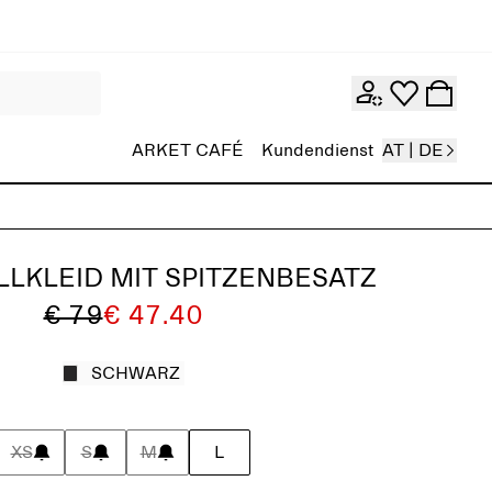
ARKET CAFÉ
Kundendienst
AT | DE
LKLEID MIT SPITZENBESATZ
€ 79
€ 47.40
SCHWARZ
XS
S
M
L