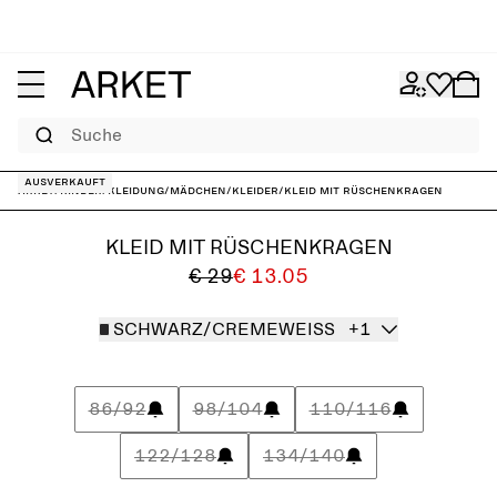
Suche
Ausverkauft
ARKET
/
Kinder
/
Kleidung
/
Mädchen
/
Kleider
/
Kleid mit Rüschenkragen
KLEID MIT RÜSCHENKRAGEN
€ 29
€ 13.05
SCHWARZ/CREMEWEISS
+1
86/92
98/104
110/116
122/128
134/140