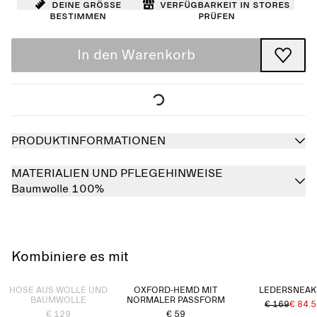
Deine Größe
Verfügbarkeit in Stores
bestimmen
prüfen
In den Warenkorb
PRODUKTINFORMATIONEN
MATERIALIEN UND PFLEGEHINWEISE
Baumwolle 100%
Kombiniere es mit
Ausverkauft
HOSE AUS WOLLE UND
OXFORD-HEMD MIT
LEDERSNEAK
BAUMWOLLE
NORMALER PASSFORM
€ 169
€ 84.
€ 129
€ 59