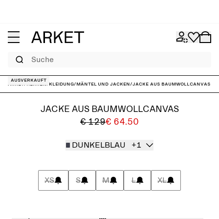
Suche
Ausverkauft
ARKET
/
Herren
/
Kleidung
/
Mäntel und Jacken
/
Jacke aus Baumwollcanvas
JACKE AUS BAUMWOLLCANVAS
€ 129
€ 64.50
DUNKELBLAU
+1
XS
S
M
L
XL