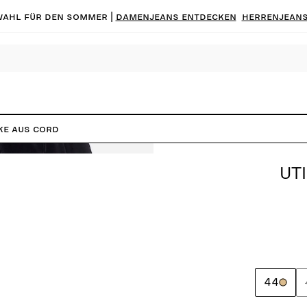
ahl für den Sommer |
Damenjeans entdecken
Herrenjeans
cke aus Cord
UT
44