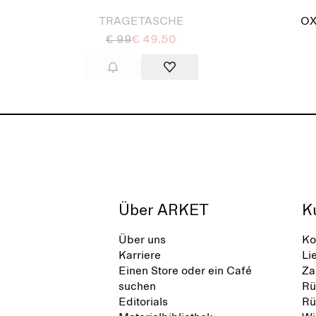
TRAGETASCHE
OX
€ 99
€ 49.50
Über ARKET
K
Über uns
Ko
Karriere
Li
Einen Store oder ein Café
Za
suchen
Rü
Editorials
Rü