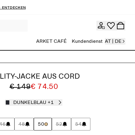
 entdecken
ARKET CAFÉ
Kundendienst
AT | DE
ILITY-JACKE AUS CORD
€ 149
€ 74.50
DUNKELBLAU
+1
46
48
50
52
54