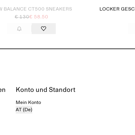
W BALANCE CT500 SNEAKERS
LOCKER GESC
€ 130
€ 58.50
en
Konto und Standort
Mein Konto
AT (De)