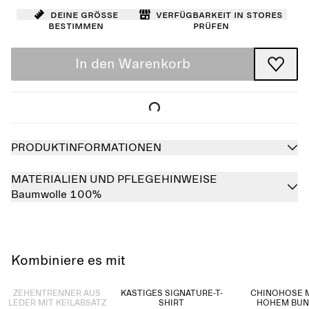
Deine Größe
Verfügbarkeit in Stores
bestimmen
prüfen
In den Warenkorb
PRODUKTINFORMATIONEN
MATERIALIEN UND PFLEGEHINWEISE
Baumwolle 100%
Kombiniere es mit
Ausverkauft
ZEHENTRENNER AUS
KASTIGES SIGNATURE-T-
CHINOHOSE 
LEDER MIT KEILABSATZ
SHIRT
HOHEM BU