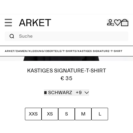
Suche
ARKET
/
Damen
/
Kleidung
/
Oberteile
/
T-Shirts
/
Kastiges Signature-T-Shirt
KASTIGES SIGNATURE-T-SHIRT
€ 35
SCHWARZ
+9
XXS
XS
S
M
L