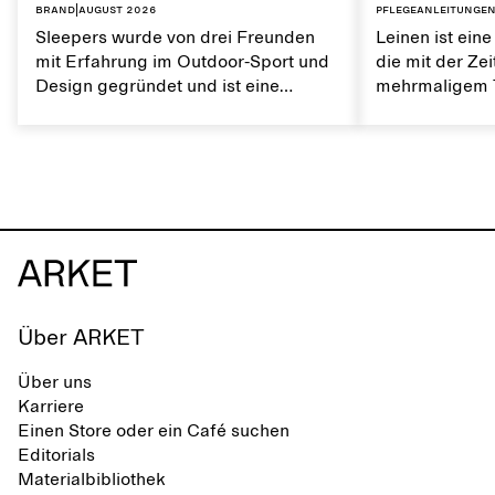
Brand
|
August 2026
Pflegeanleitunge
Sleepers wurde von drei Freunden
Leinen ist eine
mit Erfahrung im Outdoor-Sport und
die mit der Ze
Design gegründet und ist eine
mehrmaligem T
norwegische Schuhmarke, die von
Es ist atmungs
einem aktiven Alltag und dem Leben
weiche Textur.
in der Stadt und am Meer inspiriert
von Leinen trä
ist. Die Marke bietet eine Alternative
natürlichen Ei
zu vollständig synthetischen Flip-
erhalten.
Flops und zeichnet sich durch klare,
minimalistische Linien, Komfort und
Vielseitigkeit in verschiedenen
Situationen aus.
Über ARKET
Über uns
Karriere
Einen Store oder ein Café suchen
Editorials
Materialbibliothek