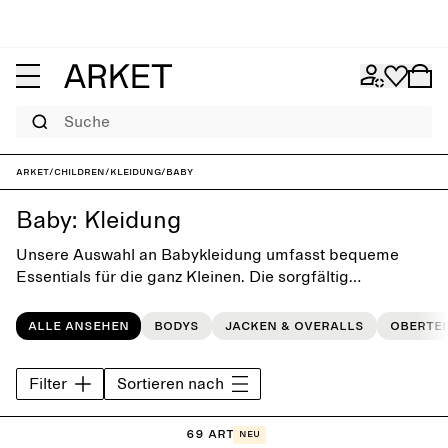
Suche
ARKET
/
Children
/
Kleidung
/
Baby
Baby: Kleidung
Unsere Auswahl an Babykleidung umfasst bequeme
Essentials für die ganz Kleinen. Die sorgfältig
hergestellten Modelle zeichnen sich durch ihr
verspieltes, einfaches Design aus, bei dem
Alle ansehen
Bodys
Jacken & Overalls
Obertei
Tragekomfort und Weichheit im Vordergrund stehen.
Filter
Sortieren nach
69 Artikel
Neu