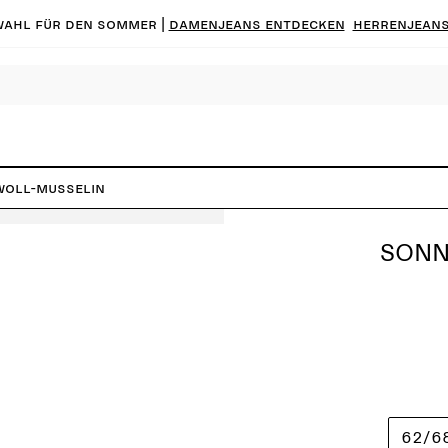
ahl für den Sommer |
Damenjeans entdecken
Herrenjeans
woll-Musselin
SONN
62/6