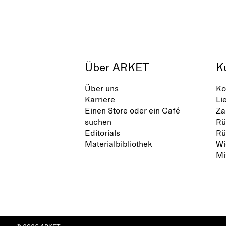
Über ARKET
K
Über uns
Ko
Karriere
Li
Einen Store oder ein Café
Za
suchen
Rü
Editorials
Rü
Materialbibliothek
Wi
Mi