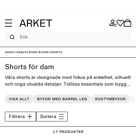
Sök
ARKET
/
Dam
/
Kläder
/
Byxor
/
Shorts
Shorts för dam
Våra shorts är designade med fokus på enkelhet, silhuett
och noga utvalda detaljer. Tidlösa essentials som bygger
en bestående bas i sommargarderoben.
Visa allt
Byxor med barrel leg
Kostymbyxor
Filtrera
Sortera
17 Produkter