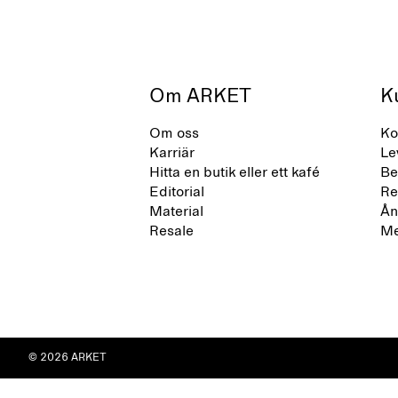
Om ARKET
K
Om oss
Ko
Karriär
Le
Hitta en butik eller ett kafé
Be
Editorial
Re
Material
Ån
Resale
Me
© 2026 ARKET