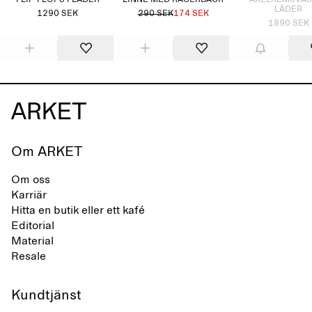
FLIP-FLOPS I LÄDER
LINNE MED RACERBACK
AXELREMSVÄS
LÄDER
1290 SEK
290 SEK
174 SEK
1890 SEK
Om ARKET
Om oss
Karriär
Hitta en butik eller ett kafé
Editorial
Material
Resale
Kundtjänst