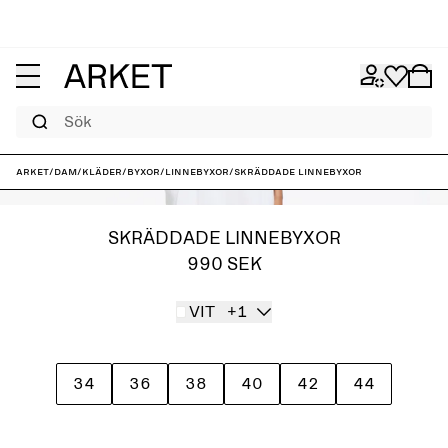
Sök
ARKET
/
Dam
/
Kläder
/
Byxor
/
Linnebyxor
/
Skräddade linnebyxor
SKRÄDDADE LINNEBYXOR
990 SEK
VIT
+1
34
36
38
40
42
44