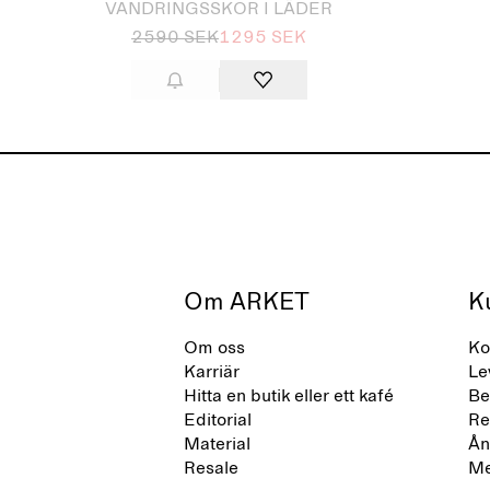
VANDRINGSSKOR I LÄDER
2590 SEK
1295 SEK
Om ARKET
K
Om oss
Ko
Karriär
Le
Hitta en butik eller ett kafé
Be
Editorial
Re
Material
Ån
Resale
Me