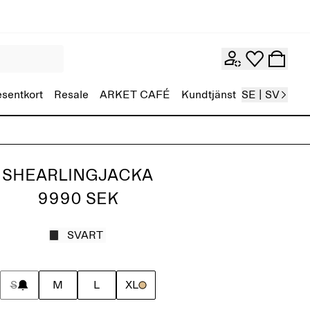
esentkort
Resale
ARKET CAFÉ
Kundtjänst
SE | SV
SHEARLINGJACKA
9990 SEK
SVART
S
M
L
XL