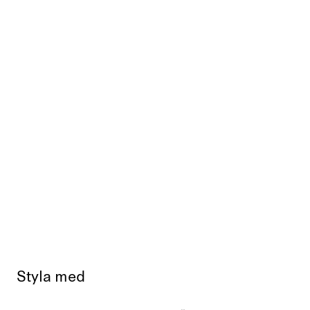
Styla med
Slutsåld
Slut