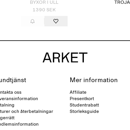
BYXOR I ULL
TRÖJA
1390 SEK
undtjänst
Mer information
ntakta oss
Affiliate
veransinformation
Presentkort
talning
Studentrabatt
turer och återbetalningar
Storleksguide
gerrätt
dlemsinformation