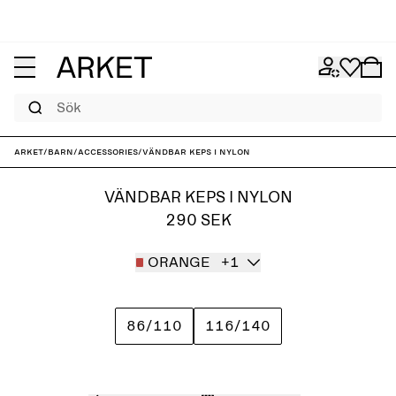
Sök
ARKET
/
Barn
/
Accessories
/
Vändbar keps i nylon
VÄNDBAR KEPS I NYLON
290 SEK
ORANGE
+1
86/110
116/140