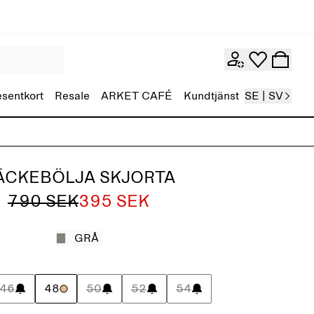
esentkort
Resale
ARKET CAFÉ
Kundtjänst
SE | SV
ÄCKEBÖLJA SKJORTA
790 SEK
395 SEK
GRÅ
46
48
50
52
54