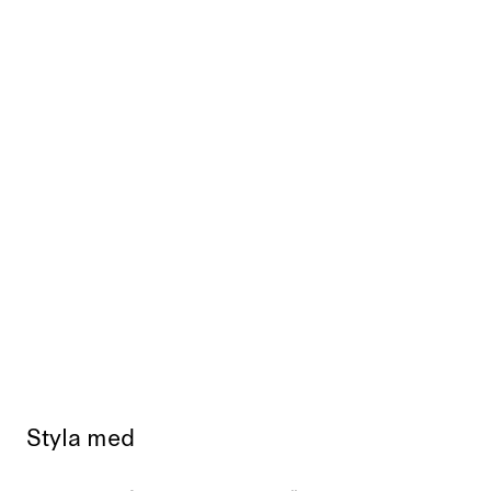
Styla med
Slutsåld
Slut