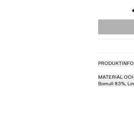
PRODUKTINFO
MATERIAL OC
Bomull 83%,
Li
såld