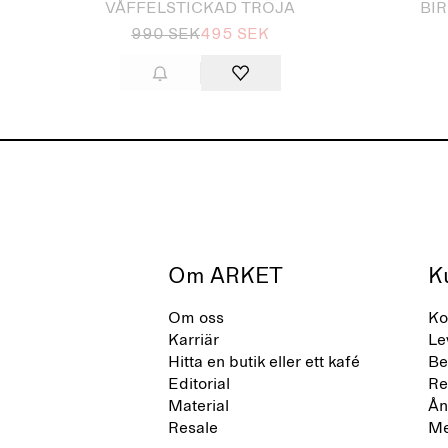
VÅFFELSTICKAD TRÖJA
BI
990 SEK
495 SEK
Om ARKET
K
Om oss
Ko
Karriär
Le
Hitta en butik eller ett kafé
Be
Editorial
Re
Material
Ån
Resale
Me