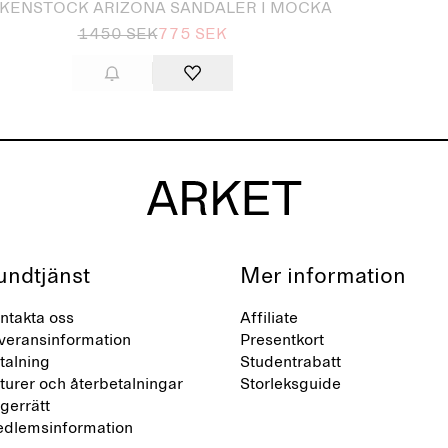
RKENSTOCK ARIZONA SANDALER I MOCKA
1450 SEK
775 SEK
undtjänst
Mer information
ntakta oss
Affiliate
veransinformation
Presentkort
talning
Studentrabatt
turer och återbetalningar
Storleksguide
gerrätt
dlemsinformation