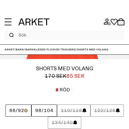
Sök
ARKET
/
Barn
/
Barnkläder
/
Flickor
/
Trousers
/
Shorts med volang
SHORTS MED VOLANG
170 SEK
85 SEK
RÖD
86/92
98/104
110/116
122/128
134/140