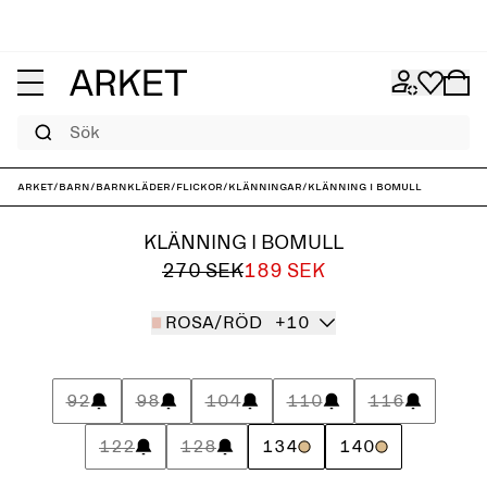
Sök
ARKET
/
Barn
/
Barnkläder
/
Flickor
/
Klänningar
/
Klänning i bomull
KLÄNNING I BOMULL
270 SEK
189 SEK
ROSA/RÖD
+10
92
98
104
110
116
122
128
134
140