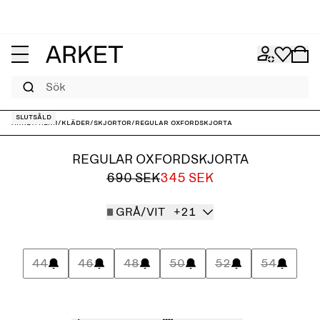
Sök
Slutsåld
ARKET
/
Herr
/
Kläder
/
Skjortor
/
Regular oxfordskjorta
REGULAR OXFORDSKJORTA
690 SEK
345 SEK
GRÅ/VIT
+21
44
46
48
50
52
54