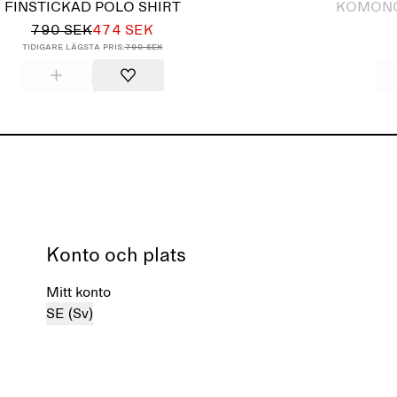
FINSTICKAD POLO SHIRT
KOMONO
790 SEK
474 SEK
Tidigare lägsta pris:
790 SEK
Konto och plats
Mitt konto
SE (Sv)