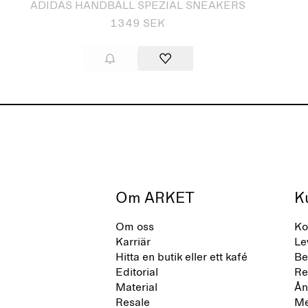
ADIDAS HANDBALL SPEZIAL SNEAKERS
1349 SEK
Om ARKET
K
Om oss
Ko
Karriär
Le
Hitta en butik eller ett kafé
Be
Editorial
Re
Material
Ån
Resale
Me