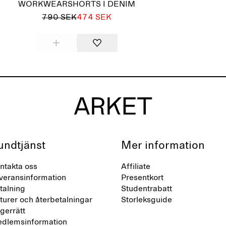
WORKWEARSHORTS I DENIM
790 SEK
474 SEK
undtjänst
Mer information
ntakta oss
Affiliate
veransinformation
Presentkort
talning
Studentrabatt
turer och återbetalningar
Storleksguide
gerrätt
dlemsinformation