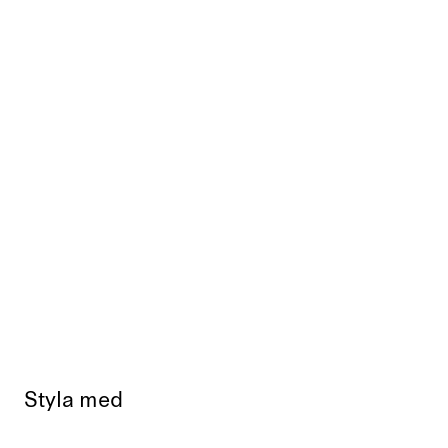
Styla med
Slutsåld