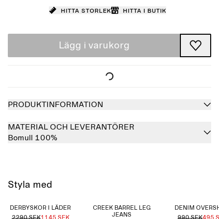
Hitta storlek
Hitta i butik
Lägg i varukorg
PRODUKTINFORMATION
MATERIAL OCH LEVERANTÖRER
Bomull 100%
Styla med
DERBYSKOR I LÄDER
CREEK BARREL LEG
DENIM OVERS
JEANS
2290 SEK
1145 SEK
990 SEK
495 