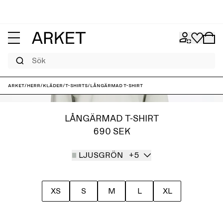
Sök
ARKET
/
Herr
/
Kläder
/
T-shirts
/
Långärmad t-shirt
LÅNGÄRMAD T-SHIRT
690 SEK
LJUSGRÖN
+5
XS
S
M
L
XL