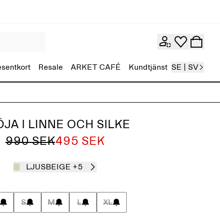
esentkort
Resale
ARKET CAFÉ
Kundtjänst
SE | SV
JA I LINNE OCH SILKE
990 SEK
495 SEK
LJUSBEIGE
+5
S
M
L
XL