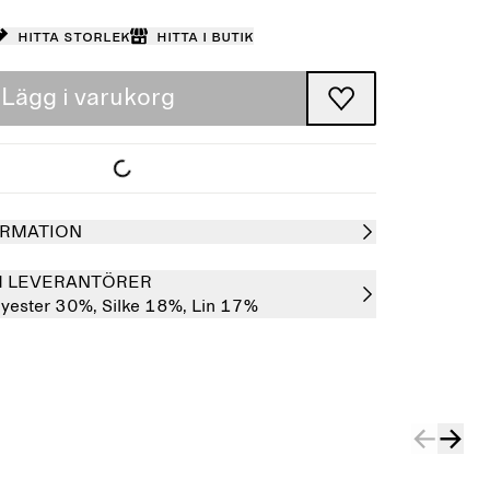
Hitta storlek
Hitta i butik
Lägg i varukorg
RMATION
H LEVERANTÖRER
lyester 30%,
Silke 18%,
Lin 17%