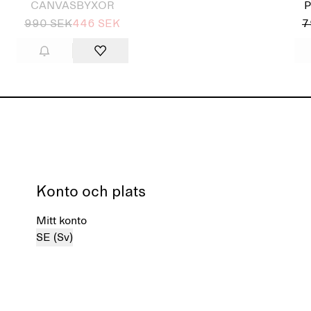
CANVASBYXOR
P
990 SEK
446 SEK
7
Konto och plats
Mitt konto
SE (Sv)