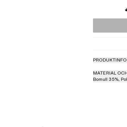
PRODUKTINFO
MATERIAL OC
Bomull 35%,
Po
såld
Slutsåld