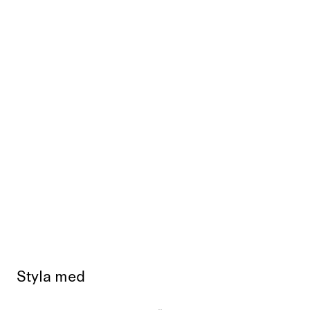
Styla med
Slutsåld
Slut