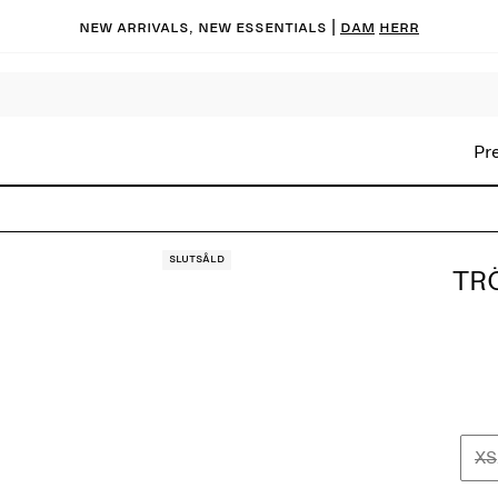
New arrivals, new essentials |
Dam
Herr
Pr
Slutsåld
TRÖ
XS