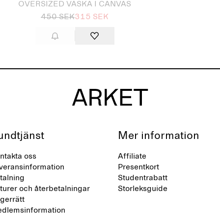
OVERSIZED VÄSKA I CANVAS
450 SEK
315 SEK
undtjänst
Mer information
ntakta oss
Affiliate
veransinformation
Presentkort
talning
Studentrabatt
turer och återbetalningar
Storleksguide
gerrätt
dlemsinformation