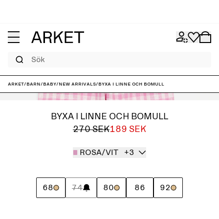
Sök
ARKET
/
Barn
/
Baby
/
New arrivals
/
Byxa i linne och bomull
BYXA I LINNE OCH BOMULL
270 SEK
189 SEK
ROSA/VIT
+3
68
74
80
86
92