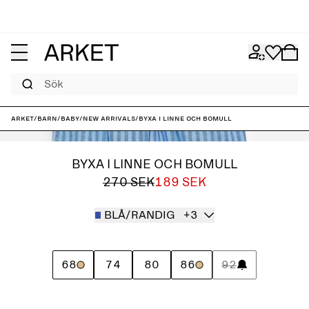
Sök
ARKET
/
Barn
/
Baby
/
New arrivals
/
Byxa i linne och bomull
BYXA I LINNE OCH BOMULL
270 SEK
189 SEK
BLÅ/RANDIG
+3
68
74
80
86
92