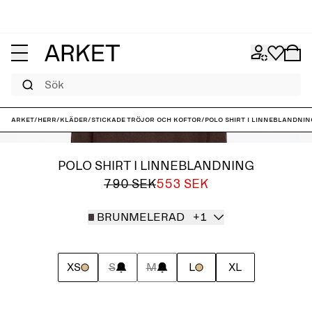
Sök
ARKET
/
Herr
/
Kläder
/
Stickade tröjor och koftor
/
Polo shirt i linneblandnin
POLO SHIRT I LINNEBLANDNING
790 SEK
553 SEK
BRUNMELERAD
+1
XS
S
M
L
XL