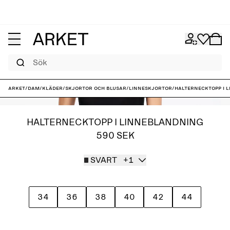
Sök
ARKET
/
Dam
/
Kläder
/
Skjortor och blusar
/
Linneskjortor
/
Halternecktopp i 
HALTERNECKTOPP I LINNEBLANDNING
590 SEK
SVART
+1
34
36
38
40
42
44