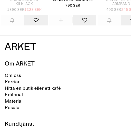
SANDALER MED
LÅNGA DENIMSHORTS
SILVERPLÄTE
KILKLACK
ARMBAND
790 SEK
1890 SEK
1323 SEK
490 SEK
245 
Om ARKET
Om oss
Karriär
Hitta en butik eller ett kafé
Editorial
Material
Resale
Kundtjänst