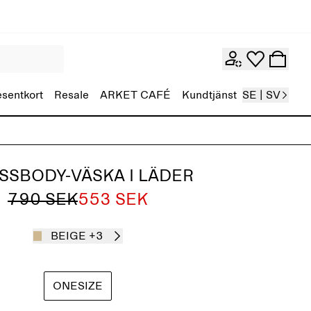
esentkort
Resale
ARKET CAFÉ
Kundtjänst
SE | SV
SSBODY-VÄSKA I LÄDER
790 SEK
553 SEK
BEIGE
+3
ONESIZE