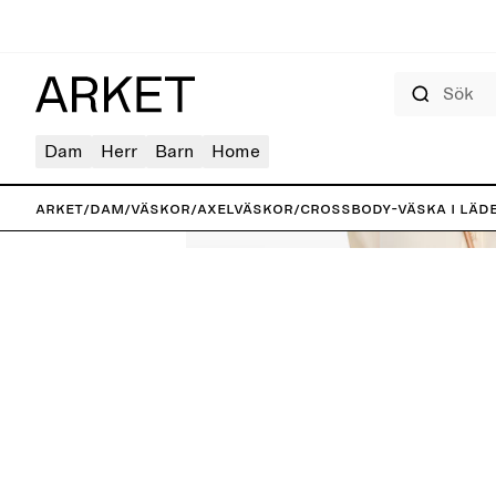
Sök
Dam
Herr
Barn
Home
ARKET
/
Dam
/
Väskor
/
Axelväskor
/
Crossbody-väska i läd