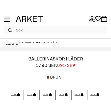
Sök
ARKET
/
Dam
/
Skor
/
Ballerinaskor i läder
Slutsåld
BALLERINASKOR I LÄDER
1790 SEK
895 SEK
BRUN
36
37
38
39
40
41