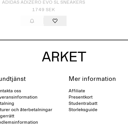
ADIDAS ADIZERO EVO SL SNEAKERS
1749 SEK
undtjänst
Mer information
ntakta oss
Affiliate
veransinformation
Presentkort
talning
Studentrabatt
turer och återbetalningar
Storleksguide
gerrätt
dlemsinformation