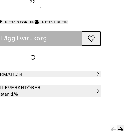
33
Hitta storlek
Hitta i butik
Lägg i varukorg
RMATION
H LEVERANTÖRER
astan 1%