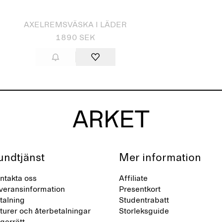
AXELREMSVÄSKA I LÄDER
1890 SEK
undtjänst
Mer information
ntakta oss
Affiliate
veransinformation
Presentkort
talning
Studentrabatt
turer och återbetalningar
Storleksguide