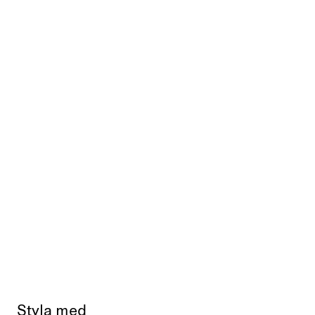
Styla med
Slut