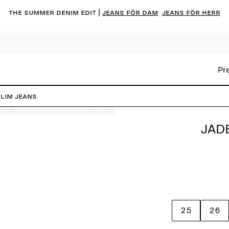
The summer denim edit |
Jeans för dam
Jeans för herr
Pr
lim jeans
JAD
25
26