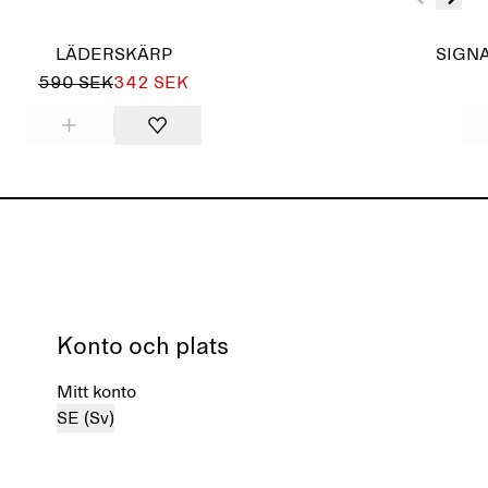
LÄDERSKÄRP
SIGNA
590 SEK
342 SEK
Konto och plats
Mitt konto
SE (Sv)