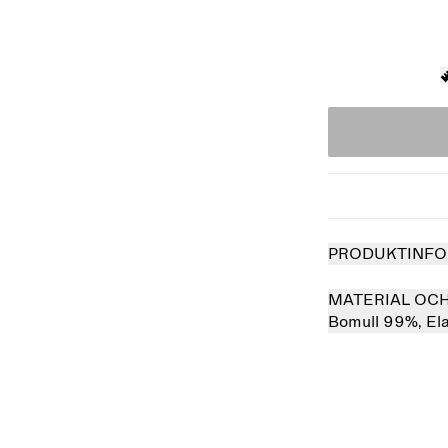
PRODUKTINFO
MATERIAL OC
Bomull 99%,
El
såld