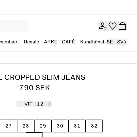
esentkort
Resale
ARKET CAFÉ
Kundtjänst
SE | SV
E CROPPED SLIM JEANS
790 SEK
VIT
+12
27
28
29
30
31
32