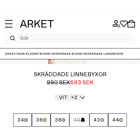
Sök
ARKET
/
Dam
/
Kläder
/
Byxor
/
Skräddade byxor
/
Skräddade linnebyxor
SKRÄDDADE LINNEBYXOR
990 SEK
693 SEK
VIT
+2
34
36
38
40
42
44