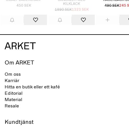
SMALT LÄDERSKÄRP
SANDALER MED
RACERBACK B
KILKLACK
450 SEK
490 SEK
245 
1890 SEK
1323 SEK
Om ARKET
Om oss
Karriär
Hitta en butik eller ett kafé
Editorial
Material
Resale
Kundtjänst