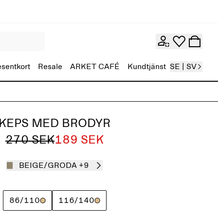
esentkort
Resale
ARKET CAFÉ
Kundtjänst
SE | SV
KEPS MED BRODYR
270 SEK
189 SEK
BEIGE/GRODA
+9
86/110
116/140