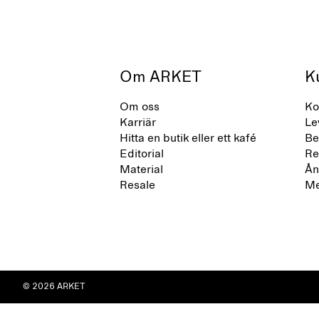
Om ARKET
K
Om oss
Ko
Karriär
Le
Hitta en butik eller ett kafé
Be
Editorial
Re
Material
Ån
Resale
Me
© 2026 ARKET