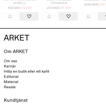
KOFTA I POINTELLE AV
DROPPFORMADE
SANDALER I L
BOMULL
ÖRHÄNGEN
2290 SEK
1030
450 SEK
225 SEK
270 SEK
135 SEK
Om ARKET
Om oss
Karriär
Hitta en butik eller ett kafé
Editorial
Material
Resale
Kundtjänst