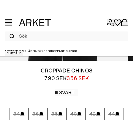
Sök
ARKET
/
Dam
/
Kläder
/
Byxor
/
Croppade chinos
Slutsåld
CROPPADE CHINOS
790 SEK
356 SEK
SVART
34
36
38
40
42
44